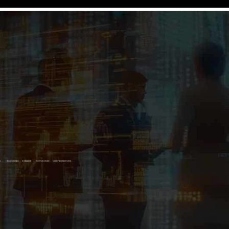
、、资金链与风控服务、、伙伴赋能服务，，，与合作伙伴共同成长，，引领全产业链的数字化转型。。。