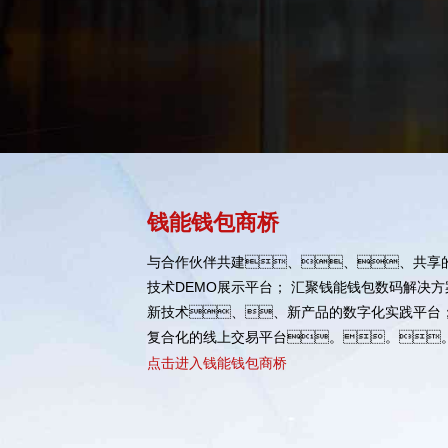
产品技术伙伴
联盟合作伙伴
钱能钱包商桥
与合作伙伴共建、、、共享
技术DEMO展示平台； 汇聚钱能钱包数码解决
新技术、、新产品的数字化实践平台；
复合化的线上交易平台。。
点击进入钱能钱包商桥