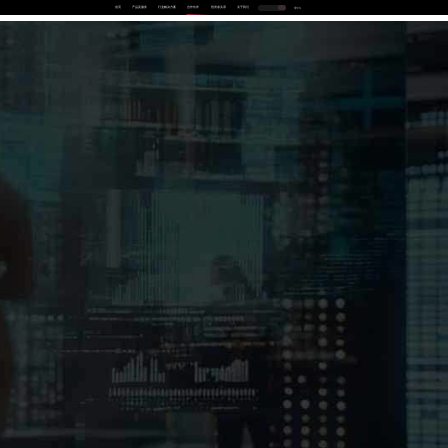
首页
产品及服务
行业解决方案
合作伙伴
投资者关系
关于我们
中
EN