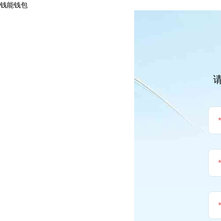
钱能钱包
请